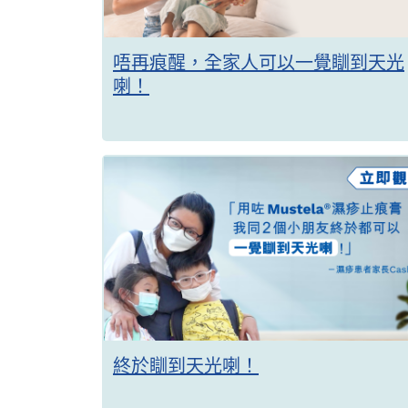
唔再痕醒，全家人可以一覺瞓到天光
喇！
終於瞓到天光喇！