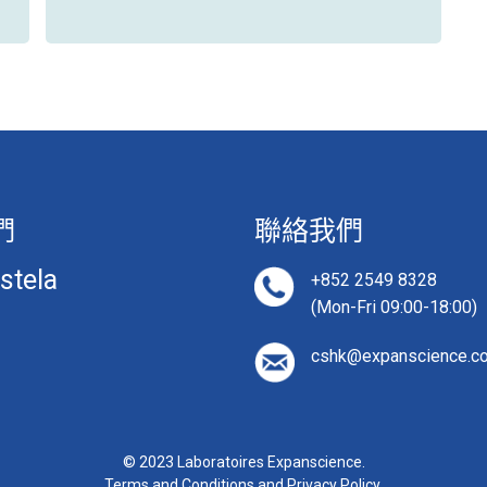
們
聯絡我們
tela
+852 2549 8328
(Mon-Fri 09:00-18:00)
cshk@expanscience.c
© 2023 Laboratoires Expanscience.
Terms and Conditions and Privacy Policy.